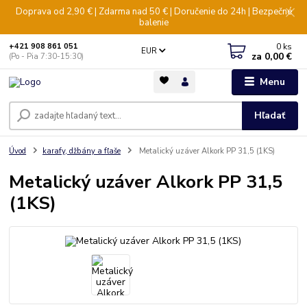
Doprava od 2,90 € | Zdarma nad 50 € | Doručenie do 24h | Bezpečné
balenie
0
ks
+421 908 861 051
EUR
za
0,00 €
(Po - Pia 7:30-15:30)
Menu
Hľadať
Úvod
karafy, džbány a fľaše
Metalický uzáver Alkork PP 31,5 (1KS)
Metalický uzáver Alkork PP 31,5
(1KS)