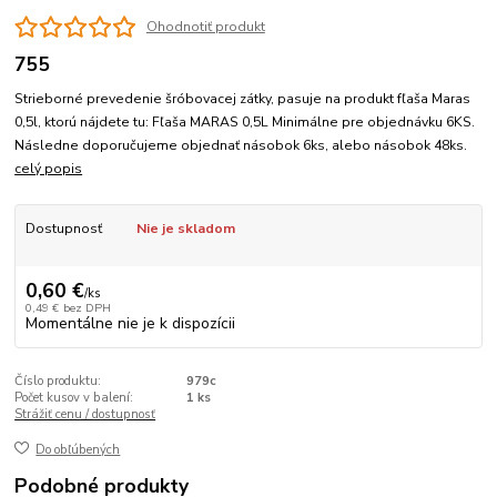
Ohodnotiť produkt
755
Strieborné prevedenie šróbovacej zátky, pasuje na produkt fľaša Maras
0,5l, ktorú nájdete tu: Fľaša MARAS 0,5L Minimálne pre objednávku 6KS.
Následne doporučujeme objednať násobok 6ks, alebo násobok 48ks.
celý popis
Dostupnosť
Nie je skladom
0,60 €
/
ks
0,49 €
bez DPH
Momentálne nie je k dispozícii
Číslo produktu:
979c
Počet kusov v balení:
1 ks
Strážiť cenu / dostupnosť
Do obľúbených
Podobné produkty