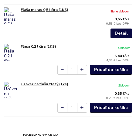
Fľaša maras 0,5 l číra (1KS)
Nie je skladom
0,65 €
/
ks
0,53 €
bez DPH
Detail
Fľaša 0,2 l číra (1KS)
Skladom
5,40 €
/
ks
4,39 €
bez DPH
Pridať do košíka
Uzáver na fľašu zlatý (1ks)
Skladom
0,35 €
/
ks
0,28 €
bez DPH
Pridať do košíka
DOPRAVA ZDARMA