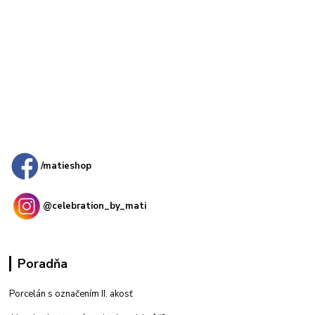
Kamenná
predajňa: Priemyselná 2, 949 01 Nitra
/matieshop
@celebration_by_mati
Poradňa
Porcelán s označením II. akosť