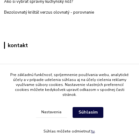
Ako si vybrať správny kuchynský nôž?
Bezolovnatý krištáľ verzus olovnatý -
porovnanie
kontakt
Zákaznícka podpora eshop mati
+421 908 861 051
Pre základnú funkčnosť, spríjemnenie používania webu, analytické
účely a v prípade udelenia súhlasu aj na účely cielenia reklamy
(Po - Pia 7:30-15:30)
využívame súbory cookies. Nastavenie vlastných preferencií
cookies môžete kedykoľvek upraviť odkazom v spodnej časti
info@mati.sk
stránok.
Súhlasím
Nastavenia
Súhlas môžete odmietnuť
tu
.
Vytvorené na
Eshop-rychlo.sk