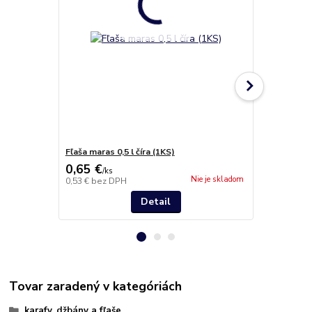
Fľaša maras 0,5 l číra (1KS)
Fľaša 0,2 l č
0,65 €
5,40 €
/
ks
/
ks
Nie je skladom
0,53 €
bez DPH
4,39 €
bez D
Detail
Tovar zaradený v kategóriách
karafy, džbány a fľaše