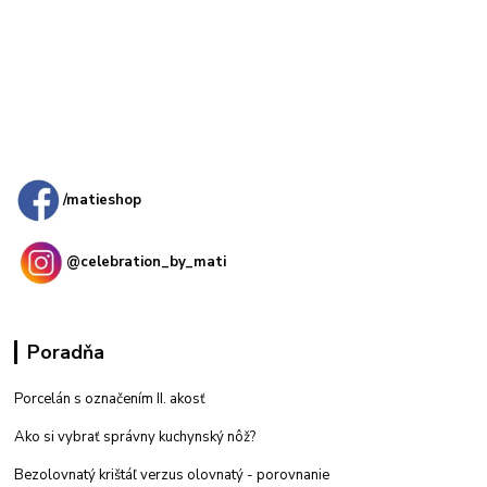
Kamenná
predajňa: Priemyselná 2, 949 01 Nitra
/matieshop
@celebration_by_mati
Poradňa
Porcelán s označením II. akosť
Ako si vybrať správny kuchynský nôž?
Bezolovnatý krištáľ verzus olovnatý -
porovnanie