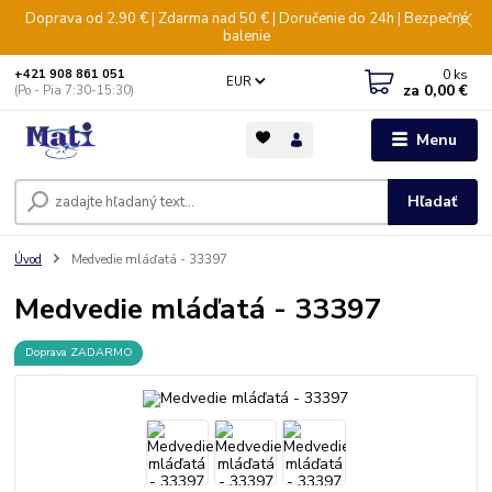
Doprava od 2,90 € | Zdarma nad 50 € | Doručenie do 24h | Bezpečné
balenie
0
ks
+421 908 861 051
EUR
za
0,00 €
(Po - Pia 7:30-15:30)
Menu
Hľadať
Úvod
Medvedie mláďatá - 33397
Medvedie mláďatá - 33397
Doprava ZADARMO