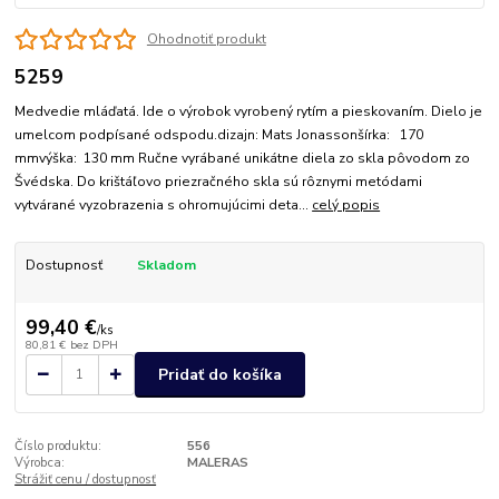
Ohodnotiť produkt
5259
Medvedie mláďatá. Ide o výrobok vyrobený rytím a pieskovaním. Dielo je
umelcom podpísané odspodu.dizajn: Mats Jonassonšírka: 170
mmvýška: 130 mm Ručne vyrábané unikátne diela zo skla pôvodom zo
Švédska. Do krištáľovo priezračného skla sú rôznymi metódami
vytvárané vyzobrazenia s ohromujúcimi deta...
celý popis
Dostupnosť
Skladom
99,40 €
/
ks
80,81 €
bez DPH
Pridať do košíka
Číslo produktu:
556
Výrobca:
MALERAS
Strážiť cenu / dostupnosť