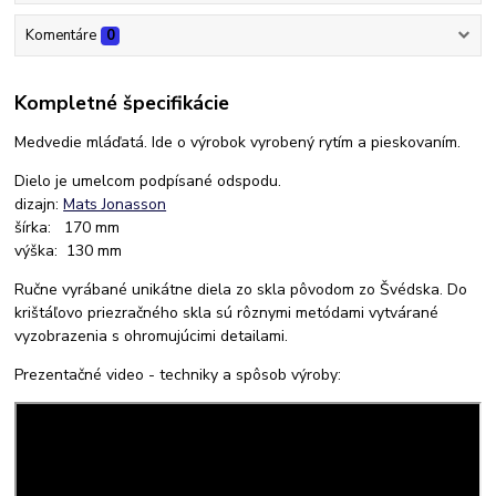
Komentáre
0
Kompletné špecifikácie
Medvedie mláďatá. Ide o výrobok vyrobený rytím a pieskovaním.
Dielo je umelcom podpísané odspodu.
dizajn:
Mats Jonasson
šírka: 170 mm
výška: 130 mm
Ručne vyrábané unikátne diela zo skla pôvodom zo Švédska. Do
krištáľovo priezračného skla sú rôznymi metódami vytvárané
vyzobrazenia s ohromujúcimi detailami.
Prezentačné video - techniky a spôsob výroby: