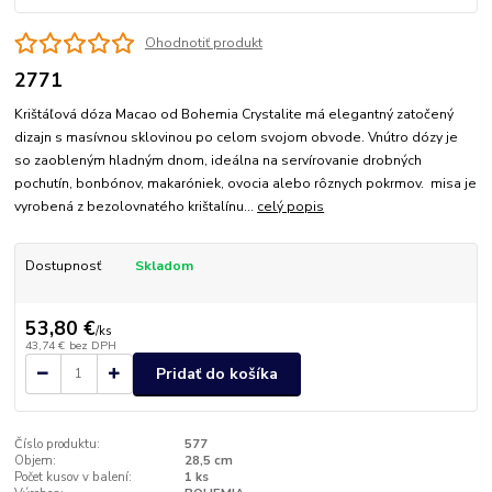
Ohodnotiť produkt
2771
Krištáľová dóza Macao od Bohemia Crystalite má elegantný zatočený
dizajn s masívnou sklovinou po celom svojom obvode. Vnútro dózy je
so zaobleným hladným dnom, ideálna na servírovanie drobných
pochutín, bonbónov, makaróniek, ovocia alebo rôznych pokrmov. misa je
vyrobená z bezolovnatého krištalínu...
celý popis
Dostupnosť
Skladom
53,80 €
/
ks
43,74 €
bez DPH
Pridať do košíka
Číslo produktu:
577
Objem:
28,5 cm
Počet kusov v balení:
1 ks