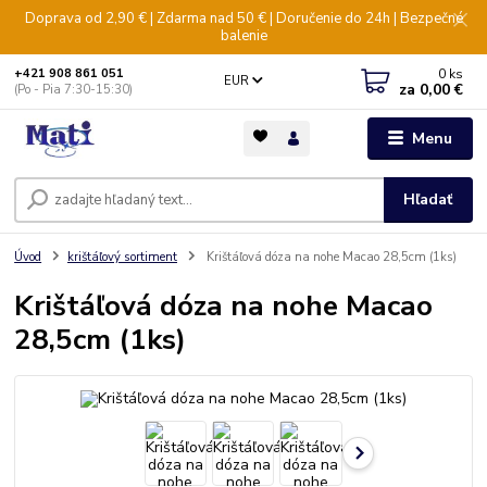
Doprava od 2,90 € | Zdarma nad 50 € | Doručenie do 24h | Bezpečné
balenie
0
ks
+421 908 861 051
EUR
za
0,00 €
(Po - Pia 7:30-15:30)
Menu
Hľadať
Úvod
krištáľový sortiment
Krištáľová dóza na nohe Macao 28,5cm (1ks)
Krištáľová dóza na nohe Macao
28,5cm (1ks)