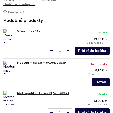
Výrobca:
BOHEMIA
Strážiť cenu / dostupnosť
Do obľúbených
Podobné produkty
Wave dóza 17 cm
Skladom
19,90 €
/
ks
16,18 €
bez DPH
Pridať do košíka
Neptun misa 13cm 6KD68/99S39
Nie je skladom
8,90 €
/
ks
7,24 €
bez DPH
Detail
Metropolitan tanier 21,5cm 6KE74
Skladom
13,00 €
/
ks
10,57 €
bez DPH
Pridať do košíka