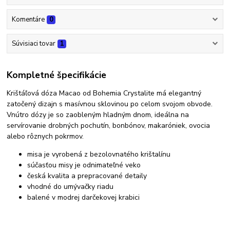
Komentáre
0
Súvisiaci tovar
1
Kompletné špecifikácie
Krištáľová dóza Macao od Bohemia Crystalite má elegantný
zatočený dizajn s masívnou sklovinou po celom svojom obvode.
Vnútro dózy je so zaobleným hladným dnom, ideálna na
servírovanie drobných pochutín, bonbónov, makaróniek, ovocia
alebo rôznych pokrmov.
misa je vyrobená z bezolovnatého krištalínu
súčasťou misy je odnimateľné veko
česká kvalita a prepracované detaily
vhodné do umývačky riadu
balené v modrej darčekovej krabici