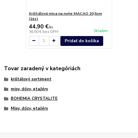
Krištáľová misa na nohe MACAO 20,5cm
(1ks)
44,90 €
/
ks
Skladom
36,50 €
bez DPH
Pridať do košíka
Tovar zaradený v kategóriách
krištáľový sortiment
misy, dózy, etažéry
BOHEMIA CRYSTALITE
Misy, dózy, etažéry