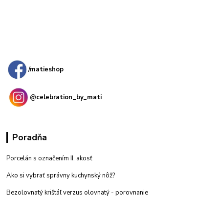
Kamenná
predajňa: Priemyselná 2, 949 01 Nitra
/matieshop
@celebration_by_mati
Poradňa
Porcelán s označením II. akosť
Ako si vybrať správny kuchynský nôž?
Bezolovnatý krištáľ verzus olovnatý -
porovnanie