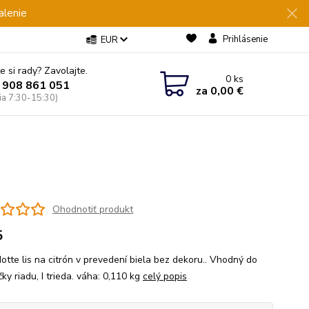
alenie
Prihlásenie
EUR
e si rady? Zavolajte.
0
ks
 908 861 051
za
0,00 €
Pia 7:30-15:30)
Ohodnotiť produkt
5
otte lis na citrón v prevedení biela bez dekoru.. Vhodný do
y riadu, I trieda. váha: 0,110 kg
celý popis