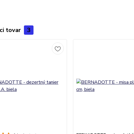
ci tovar
3