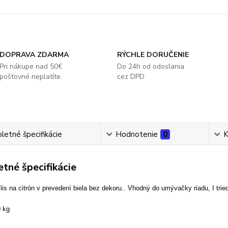
DOPRAVA ZDARMA
RÝCHLE DORUČENIE
Pri nákupe nad 50€
Do 24h od odoslania
poštovné neplatíte.
cez DPD
etné špecifikácie
Hodnotenie
0
K
tné špecifikácie
lis na citrón v prevedení biela bez dekoru.. Vhodný do umývačky riadu, I trie
0 kg