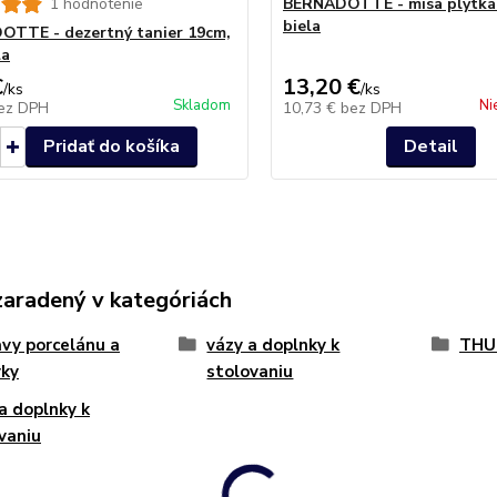
1 hodnotenie
BERNADOTTE - misa plytká 
biela
TTE - dezertný tanier 19cm,
la
€
13,20 €
/
ks
/
ks
Skladom
Ni
ez DPH
10,73 €
bez DPH
Pridať do košíka
Detail
zaradený v kategóriách
vy porcelánu a
vázy a doplnky k
THU
vky
stolovaniu
a doplnky k
vaniu