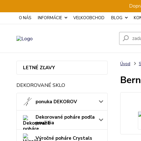
Dopra
O NÁS
INFORMÁCIE
VEĽKOOBCHOD
BLOG
KO
Úvod
S
LETNÉ ZĽAVY
Bern
DEKOROVANÉ SKLO
ponuka DEKOROV
Dekorované poháre podľa
použitia
Výročné poháre Crystals