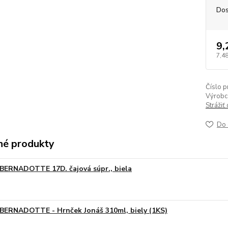
Dos
9,
7,48
Číslo p
Výrobc
Strážiť
Do 
é produkty
BERNADOTTE 17D. čajová súpr., biela
BERNADOTTE - Hrnček Jonáš 310ml, biely (1KS)