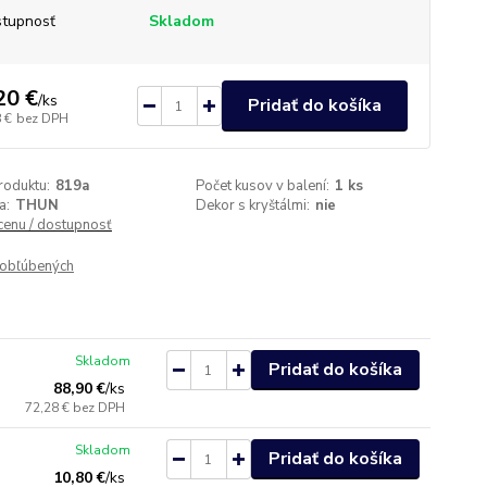
tupnosť
Skladom
20 €
/
ks
Pridať do košíka
 €
bez DPH
roduktu:
819a
Počet kusov v balení:
1 ks
a:
THUN
Dekor s kryštálmi:
nie
 cenu / dostupnosť
obľúbených
Skladom
Pridať do košíka
88,90 €
/
ks
72,28 €
bez DPH
Skladom
Pridať do košíka
10,80 €
/
ks