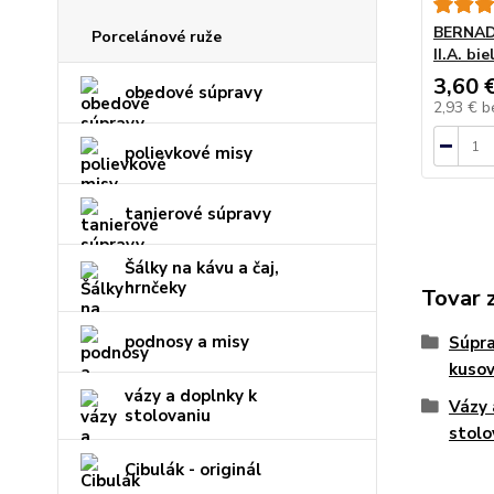
BERNADO
Porcelánové ruže
II.A. bie
3,60 
obedové súpravy
2,93 €
b
polievkové misy
tanierové súpravy
Šálky na kávu a čaj,
hrnčeky
Tovar 
podnosy a misy
Súpra
kuso
vázy a doplnky k
Vázy 
stolovaniu
stolo
Cibulák - originál