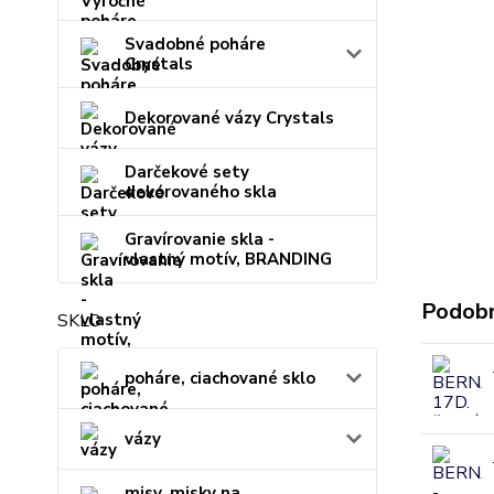
Svadobné poháre
Crystals
Dekorované vázy Crystals
Darčekové sety
dekorovaného skla
Gravírovanie skla -
vlastný motív, BRANDING
Podobn
SKLO
poháre, ciachované sklo
vázy
misy, misky na