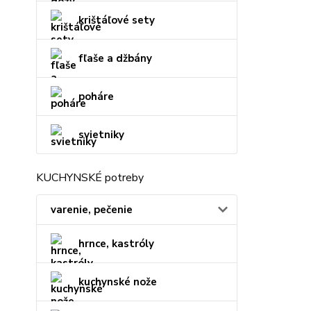
krištáľové sety
fľaše a džbány
poháre
svietniky
KUCHYNSKÉ potreby
varenie, pečenie
hrnce, kastróly
kuchynské nože