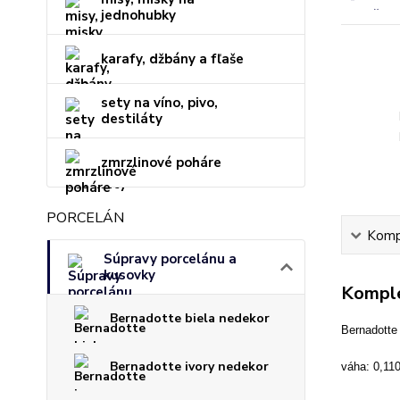
jednohubky
karafy, džbány a fľaše
sety na víno, pivo,
destiláty
zmrzlinové poháre
PORCELÁN
Kompl
Súpravy porcelánu a
kusovky
Komple
Bernadotte biela nedekor
Bernadotte 
Bernadotte ivory nedekor
váha: 0,11