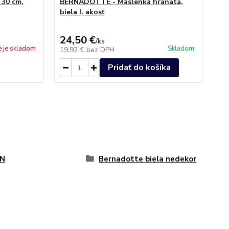
30 cm,
BERNADOTTE - Maslenka hranatá,
biela I. akosť
24,50 €
/
ks
e je skladom
Skladom
19,92 €
bez DPH
Pridať do košíka
N
Bernadotte biela nedekor