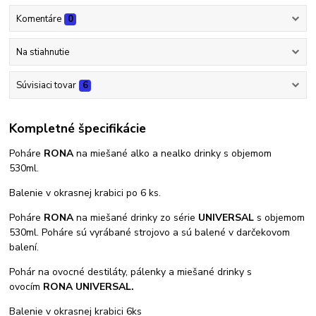
Komentáre
0
Na stiahnutie
Súvisiaci tovar
6
Kompletné špecifikácie
Poháre
RONA
na miešané alko a nealko drinky s objemom
530ml.
Balenie v okrasnej krabici po 6 ks.
Poháre
RONA
na miešané drinky zo série
UNIVERSAL
s objemom
530ml. Poháre sú vyrábané strojovo a sú balené v darčekovom
balení.
Pohár na ovocné destiláty, pálenky a miešané drinky s
ovocím
RONA UNIVERSAL.
Balenie v okrasnej krabici 6ks