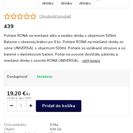
Ohodnotiť produkt
439
Poháre RONA na miešané alko a nealko drinky s objemom 530ml.
Balenie v okrasnej krabici po 6 ks. Poháre RONA na miešané drinky zo
série UNIVERSAL s objemom 530ml. Poháre sú vyrábané strojovo a sú
balené v darčekovom balení. Pohár na ovocné destiláty, pálenky a
miešané drinky s ovocím RONA UNIVERSAL...
celý popis
Dostupnosť
Skladom
19,20 €
/
ks
15,61 €
bez DPH
Pridať do košíka
Číslo produktu:
078a
Objem:
530 ml