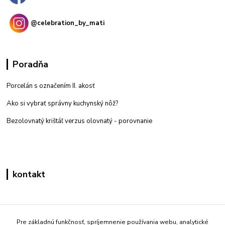
@celebration_by_mati
Poradňa
Porcelán s označením II. akosť
Ako si vybrať správny kuchynský nôž?
Bezolovnatý krištáľ verzus olovnatý -
porovnanie
kontakt
Zákaznícka podpora eshop mati
+421 908 861 051
Pre základnú funkčnosť, spríjemnenie používania webu, analytické