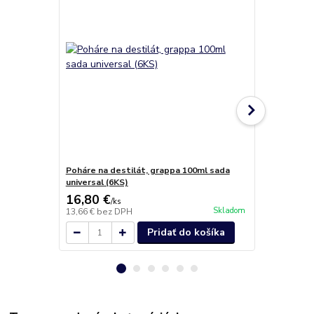
Poháre na destilát, grappa 100ml sada
Poháre na n
universal (6KS)
(6ks)
16,80 €
8,60 €
/
ks
/
ks
Skladom
13,66 €
bez DPH
6,99 €
bez D
Pridať do košíka