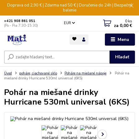
Doprava od 2,90 € | Zdarma nad 50 € | Doručenie do 24h | Bezpečné
balenie
0
ks
+421 908 861 051
EUR
za
0,00 €
(Po - Pia 7:30-15:30)
Menu
Hľadať
Úvod
poháre, ciachované sklo
Poháre na miešané nápoje
Pohár na
miešané drinky Hurricane 530ml universal (6KS)
Pohár na miešané drinky
Hurricane 530ml universal (6KS)