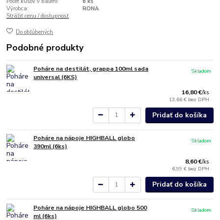
Počet kusov v balení:
6 ks
Výrobca:
RONA
Strážiť cenu / dostupnosť
Do obľúbených
Podobné produkty
Poháre na destilát, grappa 100ml sada
Skladom
universal (6KS)
16,80 €
/
ks
13,66 €
bez DPH
Pridať do košíka
Poháre na nápoje HIGHBALL globo
Skladom
390ml (6ks)
8,60 €
/
ks
6,99 €
bez DPH
Pridať do košíka
Poháre na nápoje HIGHBALL globo 500
Skladom
ml (6ks)