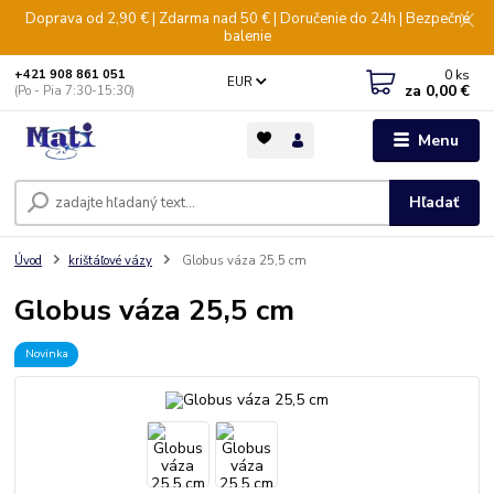
Doprava od 2,90 € | Zdarma nad 50 € | Doručenie do 24h | Bezpečné
balenie
0
ks
+421 908 861 051
EUR
za
0,00 €
(Po - Pia 7:30-15:30)
Menu
Hľadať
Úvod
krištáľové vázy
Globus váza 25,5 cm
Globus váza 25,5 cm
Novinka