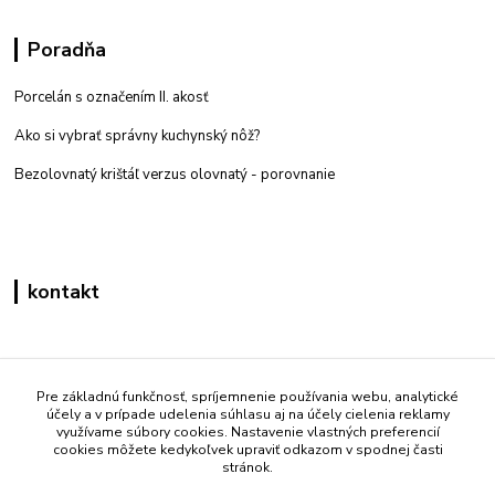
Poradňa
Porcelán s označením II. akosť
Ako si vybrať správny kuchynský nôž?
Bezolovnatý krištáľ verzus olovnatý -
porovnanie
kontakt
Zákaznícka podpora eshop mati
+421 908 861 051
Pre základnú funkčnosť, spríjemnenie používania webu, analytické
účely a v prípade udelenia súhlasu aj na účely cielenia reklamy
(Po - Pia 7:30-15:30)
využívame súbory cookies. Nastavenie vlastných preferencií
cookies môžete kedykoľvek upraviť odkazom v spodnej časti
info@mati.sk
stránok.