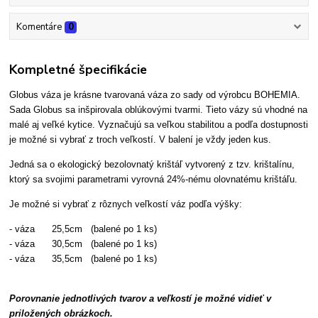
Komentáre
0
Kompletné špecifikácie
Globus váza je krásne tvarovaná váza zo sady od výrobcu BOHEMIA.
Sada Globus sa inšpirovala oblúkovými tvarmi. Tieto vázy sú vhodné na
malé aj veľké kytice. Vyznačujú sa veľkou stabilitou a podľa dostupnosti
je možné si vybrať z troch veľkostí. V balení je vždy jeden kus.
Jedná sa o ekologický bezolovnatý krištáľ vytvorený z tzv. krištalínu,
ktorý sa svojimi parametrami vyrovná 24%-nému olovnatému krištáľu.
Je možné si vybrať z rôznych veľkostí váz podľa výšky:
- váza 25,5cm (balené po 1 ks)
- váza 30,5cm (balené po 1 ks)
- váza 35,5cm (balené po 1 ks)
Porovnanie jednotlivých tvarov a veľkostí je možné vidieť v
priložených obrázkoch.