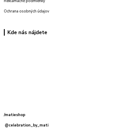
Reklamačné podmienky
Ochrana osobných údajov
Kde nás nájdete
Kamenná
predajňa: Priemyselná 2, 949 01 Nitra
/matieshop
@celebration_by_mati