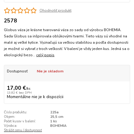
Ohodnotiť produkt
2578
Globus váza je krásne tvarovaná váza zo sady od výrobcu BOHEMIA.
Sada Globus sa inšpirovala oblúkovými tvarmi. Tieto vázy sú vhodné na
malé aj veľké kytice. Vyznačujú sa veľkou stabilitou a podľa dostupnosti
je možné si vybrať z troch veľkostí. V balení je vždy jeden kus. Jedná sa o
ekologický bezo...
celý popis
Dostupnosť
Nie je skladom
17,00 €
/
ks
13,82 €
bez DPH
Momentálne nie je k dispozícii
Číslo produktu:
225a
Objem:
25,5 cm
Počet kusov v balení:
1 ks
Výrobca:
BOHEMIA
Strážiť cenu / dostupnosť