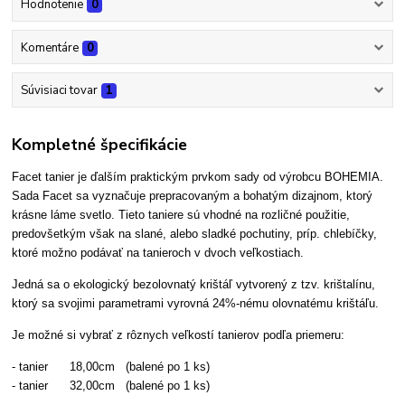
Hodnotenie
0
Komentáre
0
Súvisiaci tovar
1
Kompletné špecifikácie
Facet tanier je ďalším praktickým prvkom sady od výrobcu BOHEMIA.
Sada Facet sa vyznačuje prepracovaným a bohatým dizajnom, ktorý
krásne láme svetlo. Tieto taniere sú vhodné na rozličné použitie,
predovšetkým však na slané, alebo sladké pochutiny, príp. chlebíčky,
ktoré možno podávať na tanieroch v dvoch veľkostiach.
Jedná sa o ekologický bezolovnatý krištáľ vytvorený z tzv. krištalínu,
ktorý sa svojimi parametrami vyrovná 24%-nému olovnatému krištáľu.
Je možné si vybrať z rôznych veľkostí tanierov podľa priemeru:
- tanier 18,00cm (balené po 1 ks)
- tanier 32,00cm (balené po 1 ks)