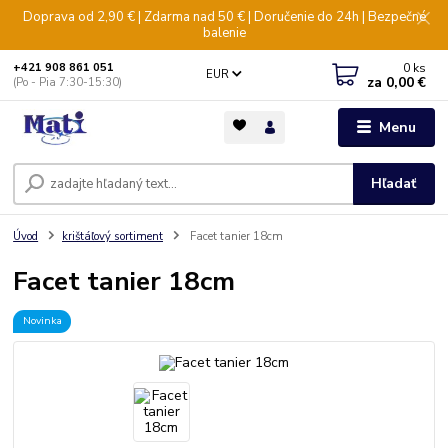
Doprava od 2,90 € | Zdarma nad 50 € | Doručenie do 24h | Bezpečné
balenie
0
ks
+421 908 861 051
EUR
za
0,00 €
(Po - Pia 7:30-15:30)
Menu
Hľadať
Úvod
krištáľový sortiment
Facet tanier 18cm
Facet tanier 18cm
Novinka