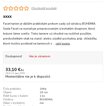
Ohodnotiť produkt
xxxx
Facet tanier je ďalším praktickým prvkom sady od výrobcu BOHEMIA.
Sada Facet sa vyznačuje prepracovaným a bohatým dizajnom, ktorý
krásne láme svetlo. Tieto taniere sú vhodné na rozličné použitie,
predovšetkým však na slané, alebo sladké pochutiny, príp. chlebíčky,
ktoré možno podávať na tanieroch v ...
celý popis
Dostupnosť
Nie je skladom
33,10 €
/
ks
26,91 €
bez DPH
Momentálne nie je k dispozícii
Číslo produktu:
246a
Objem:
18 cm
Počet kusov v balení:
1 ks
Výrobca:
BOHEMIA
Dekor s kryštálmi:
nie