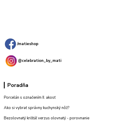
Kamenná
predajňa: Priemyselná 2, 949 01 Nitra
/matieshop
@celebration_by_mati
Poradňa
Porcelán s označením II. akosť
Ako si vybrať správny kuchynský nôž?
Bezolovnatý krištáľ verzus olovnatý -
porovnanie