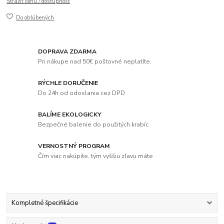
Strážiť cenu / dostupnosť
Do obľúbených
DOPRAVA ZDARMA
Pri nákupe nad 50€ poštovné neplatíte.
RÝCHLE DORUČENIE
Do 24h od odoslania cez DPD
BALÍME EKOLOGICKY
Bezpečné balenie do použitých krabíc
VERNOSTNÝ PROGRAM
Čím viac nakúpite, tým vyššiu zľavu máte
Kompletné špecifikácie