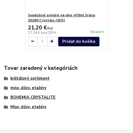
Svadobné poháre na víno 470ml Srdce
25260 Crystals (2KS)
21,20 €
/
bal
Skladom
17,24 €
bez DPH
Pridať do košíka
Tovar zaradený v kategóriách
krištáľový sortiment
misy, dózy, etažéry
BOHEMIA CRYSTALITE
Misy, dózy, etažéry