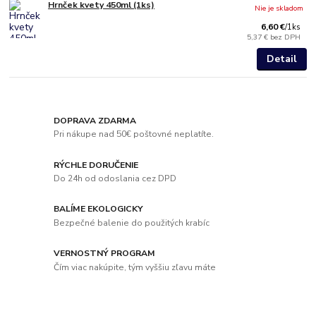
Hrnček kvety 450ml (1ks)
Nie je skladom
6,60 €
/
1ks
5,37 €
bez DPH
Detail
DOPRAVA ZDARMA
Pri nákupe nad 50€ poštovné neplatíte.
RÝCHLE DORUČENIE
Do 24h od odoslania cez DPD
BALÍME EKOLOGICKY
Bezpečné balenie do použitých krabíc
VERNOSTNÝ PROGRAM
Čím viac nakúpite, tým vyššiu zľavu máte