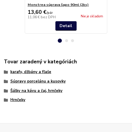
Monstrea súprava šapo 90ml (2ks)
Monstrea sú
13,60 €
36,60 €
/
pár
/
6
Nie je skladom
11,06 €
bez DPH
29,76 €
bez 
Detail
Tovar zaradený v kategóriách
karafy, džbány a fľaše
Súpravy porcelánu a kusovky
Šálky na kávu a čaj, hrnčeky
Hrnčeky