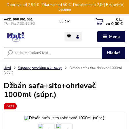
Doprava od 2,90 € | Zdarma nad 50 € | Doručenie do 24h | Bezpečné
balenie
0
ks
+421 908 861 051
EUR
za
0,00 €
(Po - Pia 7:30-15:30)
Menu
Hľadať
Úvod
Súpravy porcelánu a kusovky
Džbán safa+sito+ohrievač 1000ml
(súpr.)
Džbán safa+sito+ohrievač
1000ml (súpr.)
Akcia