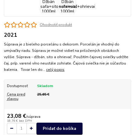
Ohodnotiť produkt
2021
Súprava je z bieleho porcelánu s dekorom. Porcelán je vhodný do
umývačky riadu. Súpravu je možné vidieť na priložených obrázkoch
vyššie. Súprava - džbán, sito a ohrievač. Použitím čajovej sviečky udržíte
čaj, príp. varené víno neustále zohriate. Čajová sviečka nie je súčasťou
balenia. Tovar len do...
celý popis
Dostupnosť
Skladom
Cena pred
25,65 €
zľavou
23,08 €
/
súprava
18,76 €
bez DPH
Pridať do košíka