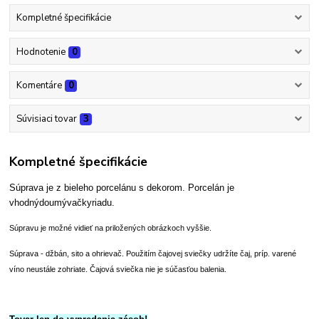
Kompletné špecifikácie
Hodnotenie
0
Komentáre
0
Súvisiaci tovar
3
Kompletné špecifikácie
Súprava je z bieleho porcelánu s dekorom.
Porcelán je
vhodný
do
umývačky
riadu.
Súpravu je možné vidieť na priložených obrázkoch vyššie.
Súprava - džbán, sito a ohrievač. Použitím čajovej sviečky udržíte čaj, príp. varené
víno neustále zohriate. Čajová sviečka nie je súčasťou balenia.