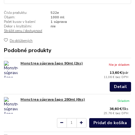
Číslo produktu:
522e
Objem:
1000 ml
Počet kusov v balení:
1 súprava
Dekor s kryštálmi:
nie
Strážiť cenu / dostupnosť
Do obľúbených
Podobné produkty
Monstrea súprava šapo 90ml (2ks)
Nie je skladom
13,60 €
/
pár
11,06 €
bez DPH
Detail
Monstrea súprava šapo 280ml (6ks)
Skladom
36,60 €
/
6ks
29,76 €
bez DPH
Pridať do košíka