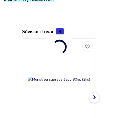
Tovar len do vypredania zásob!
Súvisiaci tovar
3