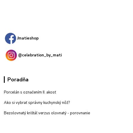
Kamenná
predajňa: Priemyselná 2, 949 01 Nitra
/matieshop
@celebration_by_mati
Poradňa
Porcelán s označením II. akosť
Ako si vybrať správny kuchynský nôž?
Bezolovnatý krištáľ verzus olovnatý -
porovnanie