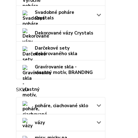
Svadobné poháre
Crystals
Dekorované vázy Crystals
Darčekové sety
dekorovaného skla
Gravírovanie skla -
vlastný motív, BRANDING
SKLO
poháre, ciachované sklo
vázy
misy, misky na