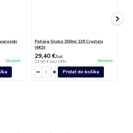
warovski
Poháre Globo 350ml 139 Crystals
Po
(6KS)
29,40 €
24
/
bal
Skladom
Skladom
23,90 €
bez DPH
20
šíka
Pridať do košíka