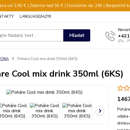
va od 2,90 € | Zdarma nad 50 € | Doručenie do 24h | Bezpečné b
NTAKTY
LANGUAGE/JAZYK
Neviet
Hľadať
+421
(Po - 
RONA
Poháre Cool mix drink 350ml (6KS)
re Cool mix drink 350ml (6KS)
146
Poháre
vďaka 
drinko