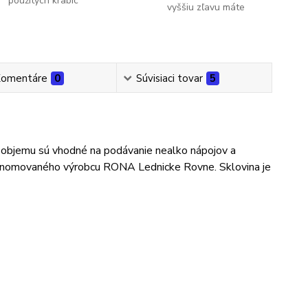
použitých krabíc
vyššiu zľavu máte
omentáre
0
Súvisiaci tovar
5
objemu sú vhodné na podávanie nealko nápojov a
 renomovaného výrobcu RONA Lednicke Rovne. Sklovina je