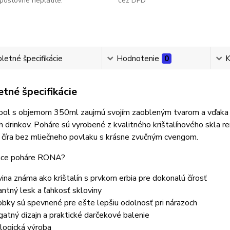
poštovné neplatíte.
cez DPD
etné špecifikácie
Hodnotenie
0
K
tné špecifikácie
ool s objemom 350ml zaujmú svojím zaobleným tvarom a vďaka 
 drinkov. Poháre sú vyrobené z kvalitného krištalínového skla
 číra bez mliečneho povlaku s krásne zvučným cvengom.
áce poháre RONA?
vina známa ako krištalín s prvkom erbia pre dokonalú čírosť
lantný lesk a ľahkosť skloviny
obky sú spevnené pre ešte lepšiu odolnosť pri nárazoch
gatný dizajn a praktické darčekové balenie
logická výroba