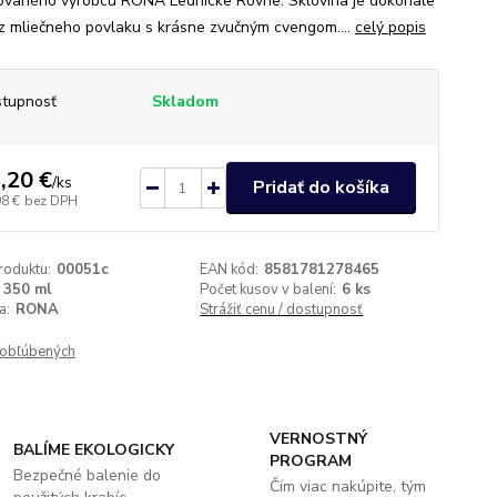
vaného výrobcu RONA Lednicke Rovne. Sklovina je dokonale
ez mliečneho povlaku s krásne zvučným cvengom....
celý popis
tupnosť
Skladom
,20 €
/
ks
Pridať do košíka
98 €
bez DPH
roduktu:
00051c
EAN kód:
8581781278465
350 ml
Počet kusov v balení:
6 ks
a:
RONA
Strážiť cenu / dostupnosť
obľúbených
VERNOSTNÝ
BALÍME EKOLOGICKY
PROGRAM
Bezpečné balenie do
Čím viac nakúpite, tým