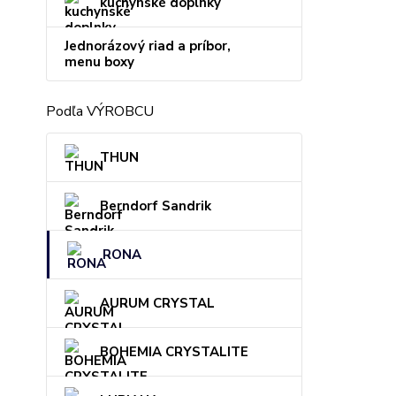
kuchynské doplnky
Jednorázový riad a príbor,
menu boxy
Podľa VÝROBCU
THUN
Berndorf Sandrik
RONA
AURUM CRYSTAL
BOHEMIA CRYSTALITE