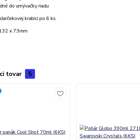
dné do umývačky riadu
darčekovej krabici po 6 ks.
 132 x 73mm
ci tovar
5