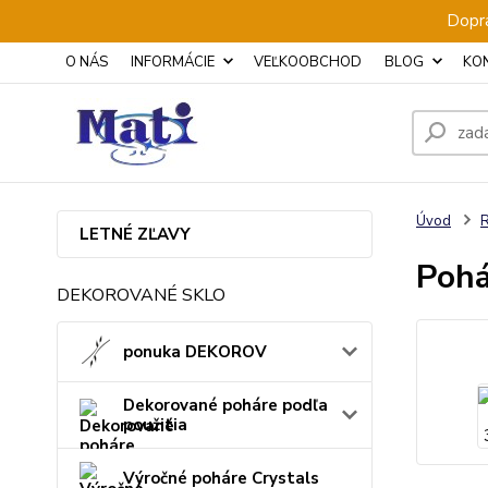
Dopra
O NÁS
INFORMÁCIE
VEĽKOOBCHOD
BLOG
KO
Úvod
LETNÉ ZĽAVY
Pohá
DEKOROVANÉ SKLO
ponuka DEKOROV
Dekorované poháre podľa
použitia
Výročné poháre Crystals