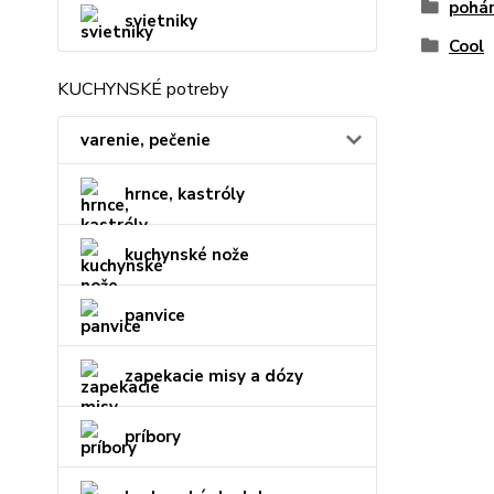
pohár
svietniky
Cool
KUCHYNSKÉ potreby
varenie, pečenie
hrnce, kastróly
kuchynské nože
panvice
zapekacie misy a dózy
príbory