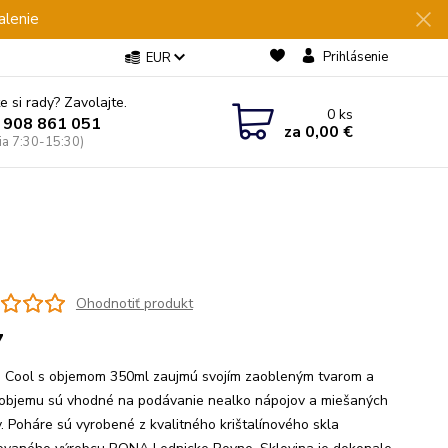
alenie
Prihlásenie
EUR
e si rady? Zavolajte.
0
ks
 908 861 051
za
0,00 €
Pia 7:30-15:30)
Ohodnotiť produkt
7
 Cool s objemom 350ml zaujmú svojím zaobleným tvarom a
objemu sú vhodné na podávanie nealko nápojov a miešaných
v. Poháre sú vyrobené z kvalitného krištalínového skla