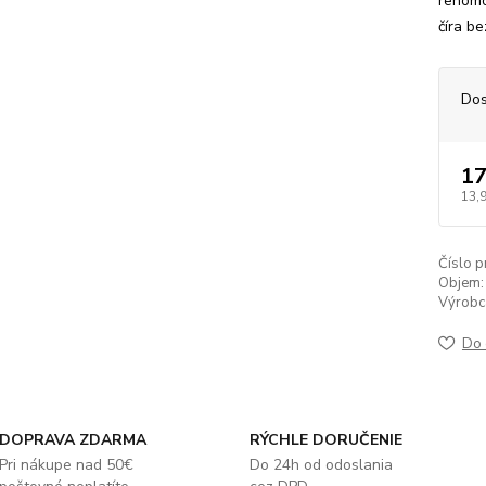
renomo
číra b
Dos
17
13,
Číslo p
Objem:
Výrobc
Do 
DOPRAVA ZDARMA
RÝCHLE DORUČENIE
Pri nákupe nad 50€
Do 24h od odoslania