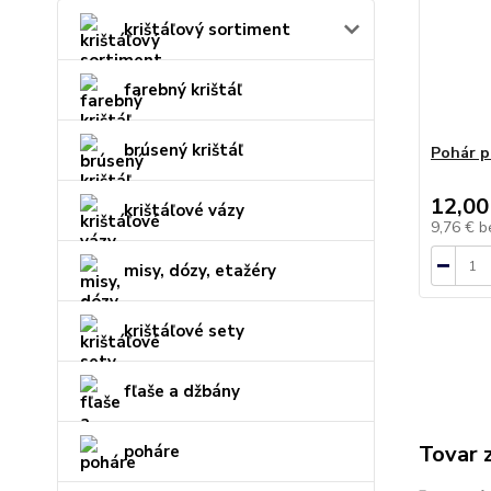
krištáľový sortiment
farebný krištáľ
brúsený krištáľ
Pohár p
12,00
krištáľové vázy
9,76 €
b
misy, dózy, etažéry
krištáľové sety
fľaše a džbány
Tovar 
poháre