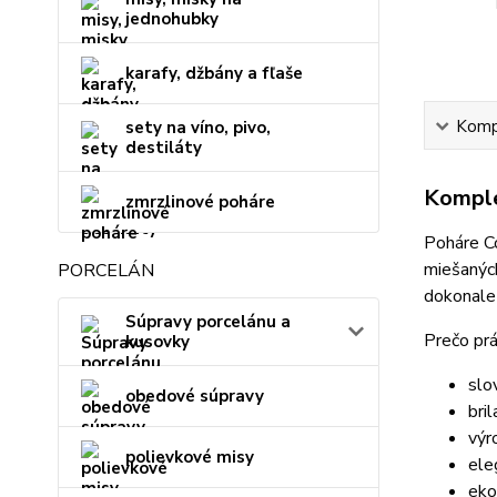
jednohubky
karafy, džbány a fľaše
Kompl
sety na víno, pivo,
destiláty
Komple
zmrzlinové poháre
Poháre C
miešaných
PORCELÁN
dokonale
Súpravy porcelánu a
Prečo pr
kusovky
slo
obedové súpravy
bri
výr
polievkové misy
ele
eko