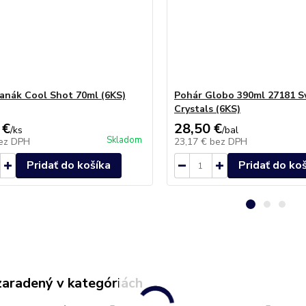
anák Cool Shot 70ml (6KS)
Pohár Globo 390ml 27181 S
Crystals (6KS)
 €
28,50 €
/
ks
/
bal
Skladom
ez DPH
23,17 €
bez DPH
Pridať do košíka
Pridať do ko
zaradený v kategóriách