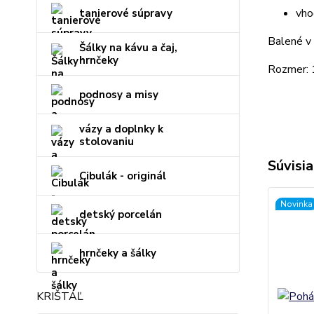
vho
tanierové súpravy
Balené v 
Šálky na kávu a čaj,
hrnčeky
Rozmer:
podnosy a misy
vázy a doplnky k
stolovaniu
Súvisia
Cibulák - originál
Novinka
detský porcelán
hrnčeky a šálky
KRIŠTÁĽ