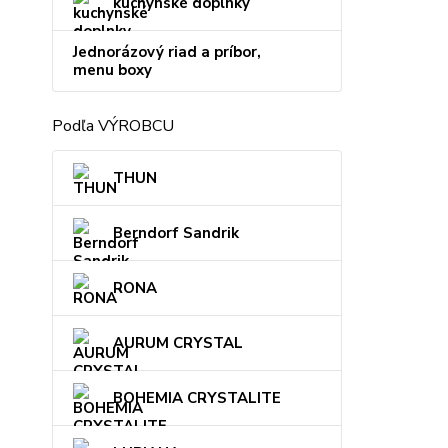
kuchynské doplnky
Jednorázový riad a príbor,
menu boxy
Podľa VÝROBCU
THUN
Berndorf Sandrik
RONA
AURUM CRYSTAL
BOHEMIA CRYSTALITE