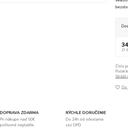
veľkost
bezolov
Dos
34
27,
Číslo p
Počet k
Strážiť
Do 
DOPRAVA ZDARMA
RÝCHLE DORUČENIE
Pri nákupe nad 50€
Do 24h od odoslania
poštovné neplatíte.
cez DPD