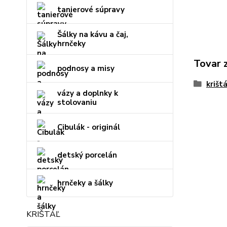
tanierové súpravy
Šálky na kávu a čaj,
hrnčeky
Tovar 
podnosy a misy
krišt
vázy a doplnky k
stolovaniu
Cibulák - originál
detský porcelán
hrnčeky a šálky
KRIŠTÁĽ