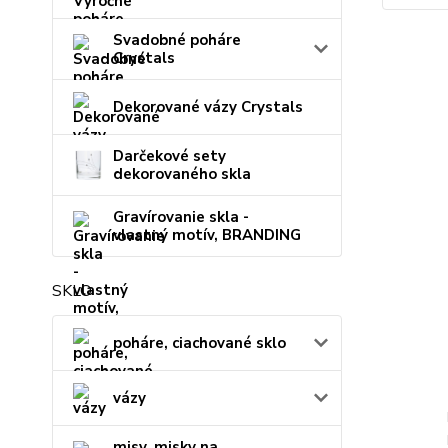
Svadobné poháre
Crystals
Dekorované vázy Crystals
Darčekové sety
dekorovaného skla
Gravírovanie skla -
vlastný motív, BRANDING
SKLO
poháre, ciachované sklo
vázy
misy, misky na