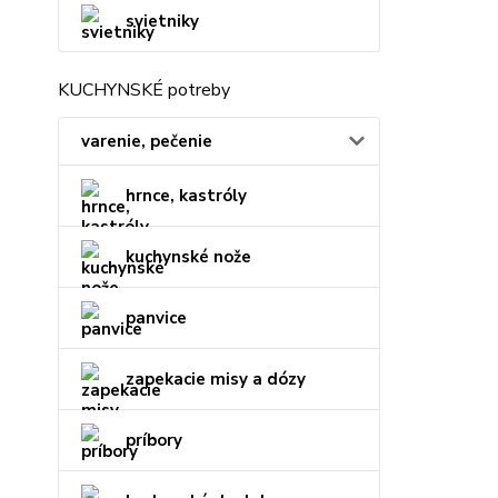
svietniky
KUCHYNSKÉ potreby
varenie, pečenie
hrnce, kastróly
kuchynské nože
panvice
zapekacie misy a dózy
príbory