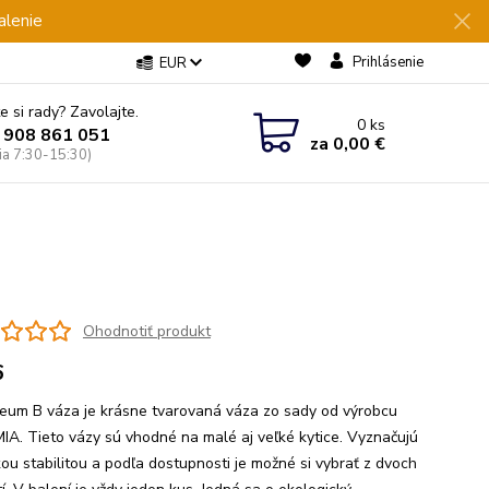
alenie
Prihlásenie
EUR
e si rady? Zavolajte.
0
ks
 908 861 051
za
0,00 €
Pia 7:30-15:30)
Ohodnotiť produkt
6
eum B váza je krásne tvarovaná váza zo sady od výrobcu
A. Tieto vázy sú vhodné na malé aj veľké kytice. Vyznačujú
kou stabilitou a podľa dostupnosti je možné si vybrať z dvoch