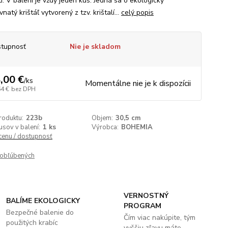
í. V balení je vždy jeden kus. Jedná sa o ekologický
natý krištáľ vytvorený z tzv. krištalí...
celý popis
tupnosť
Nie je skladom
,00 €
/
ks
Momentálne nie je k dispozícii
64 €
bez DPH
roduktu:
223b
Objem:
30,5 cm
usov v balení:
1 ks
Výrobca:
BOHEMIA
 cenu / dostupnosť
obľúbených
VERNOSTNÝ
BALÍME EKOLOGICKY
PROGRAM
Bezpečné balenie do
Čím viac nakúpite, tým
použitých krabíc
vyššiu zľavu máte