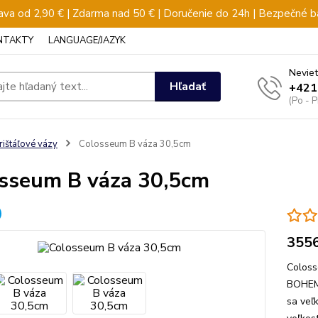
va od 2,90 € | Zdarma nad 50 € | Doručenie do 24h | Bezpečné b
NTAKTY
LANGUAGE/JAZYK
Neviet
Hľadať
+421
(Po - 
rištáľové vázy
Colosseum B váza 30,5cm
sseum B váza 30,5cm
355
Coloss
BOHEMI
sa veľ