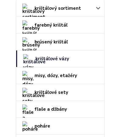
krištáľový sortiment
farebný krištáľ
brúsený krištáľ
krištáľové vázy
misy, dózy, etažéry
krištáľové sety
fľaše a džbány
poháre