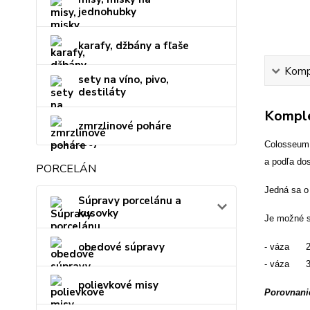
jednohubky
karafy, džbány a fľaše
Kompl
sety na víno, pivo,
destiláty
Komple
zmrzlinové poháre
Colosseum 
a podľa dos
PORCELÁN
Jedná sa o 
Súpravy porcelánu a
kusovky
Je možné s
obedové súpravy
- váza 25
- váza 30
polievkové misy
Porovnanie