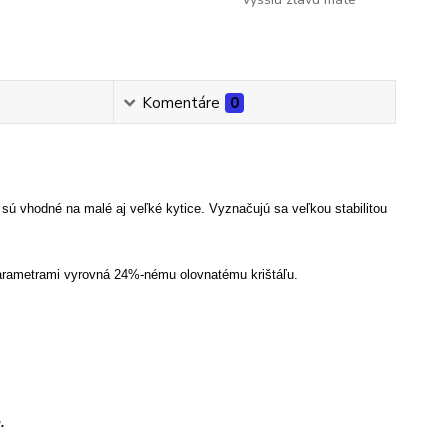
Komentáre
0
 vhodné na malé aj veľké kytice. Vyznačujú sa veľkou stabilitou
i parametrami vyrovná 24%-nému olovnatému krištáľu.
.