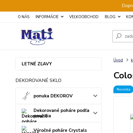
Dopra
O NÁS
INFORMÁCIE
VEĽKOOBCHOD
BLOG
KO
Úvod
k
LETNÉ ZĽAVY
Colo
DEKOROVANÉ SKLO
Novinka
ponuka DEKOROV
Dekorované poháre podľa
použitia
Výročné poháre Crystals