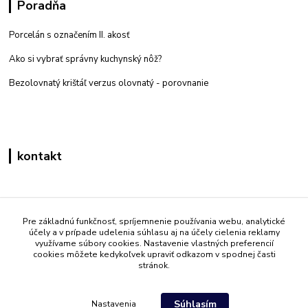
Poradňa
Porcelán s označením II. akosť
Ako si vybrať správny kuchynský nôž?
Bezolovnatý krištáľ verzus olovnatý -
porovnanie
kontakt
Zákaznícka podpora eshop mati
+421 908 861 051
Pre základnú funkčnosť, spríjemnenie používania webu, analytické
účely a v prípade udelenia súhlasu aj na účely cielenia reklamy
(Po - Pia 7:30-15:30)
využívame súbory cookies. Nastavenie vlastných preferencií
cookies môžete kedykoľvek upraviť odkazom v spodnej časti
info@mati.sk
stránok.
Súhlasím
Nastavenia