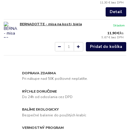
11,30 €
bez DPH
Detail
BERNADOTTE - misa na kosti, biela
Skladom
11,90 €
/
ks
9,67 €
bez DPH
Pridať do košíka
DOPRAVA ZDARMA
Pri nákupe nad 50€ poštovné neplatíte.
RÝCHLE DORUČENIE
Do 24h od odoslania cez DPD
BALÍME EKOLOGICKY
Bezpečné balenie do použitých krabíc
VERNOSTNÝ PROGRAM