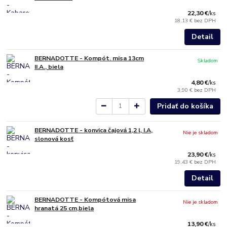
22,30 €
/
ks
18,13 €
bez DPH
Detail
BERNADOTTE - Kompót. misa 13cm
Skladom
II.A., biela
4,80 €
/
ks
3,90 €
bez DPH
Pridať do košíka
BERNADOTTE - konvica čajová 1,2 l, I.A,
Nie je skladom
slonová kosť
23,90 €
/
ks
19,43 €
bez DPH
Detail
BERNADOTTE - Kompótová misa
Nie je skladom
hranatá 25 cm,biela
13,90 €
/
ks