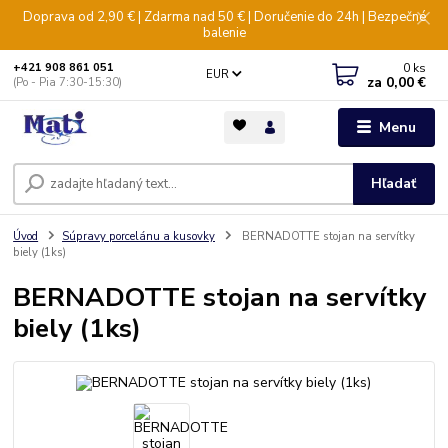
Doprava od 2,90 € | Zdarma nad 50 € | Doručenie do 24h | Bezpečné
balenie
0
ks
+421 908 861 051
EUR
za
0,00 €
(Po - Pia 7:30-15:30)
Menu
Hľadať
Úvod
Súpravy porcelánu a kusovky
BERNADOTTE stojan na servítky
biely (1ks)
BERNADOTTE stojan na servítky
biely (1ks)