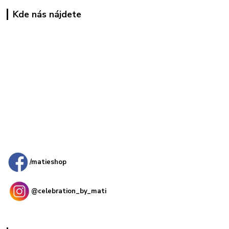
Kde nás nájdete
Kamenná
predajňa: Priemyselná 2, 949 01 Nitra
/matieshop
@celebration_by_mati