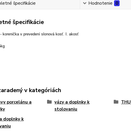
etné špecifikácie
Hodnotenie
0
tné špecifikácie
- korenička v prevedení slonová kosť. I. akosť
5kg
zaradený v kategóriách
vy porcelánu a
vázy a doplnky k
THU
vky
stolovaniu
a doplnky k
vaniu