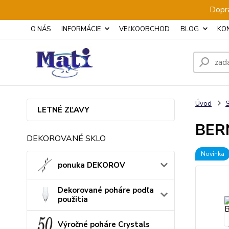
Dopra
O NÁS
INFORMÁCIE
VEĽKOOBCHOD
BLOG
KO
Úvod
S
LETNÉ ZĽAVY
BERN
DEKOROVANÉ SKLO
Novinka
ponuka DEKOROV
Dekorované poháre podľa
použitia
Výročné poháre Crystals