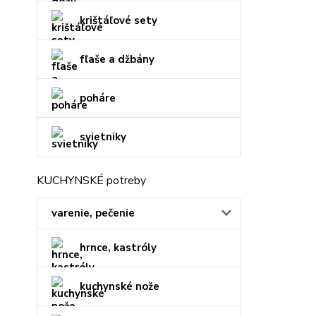
krištáľové sety
fľaše a džbány
poháre
svietniky
KUCHYNSKÉ potreby
varenie, pečenie
hrnce, kastróly
kuchynské nože