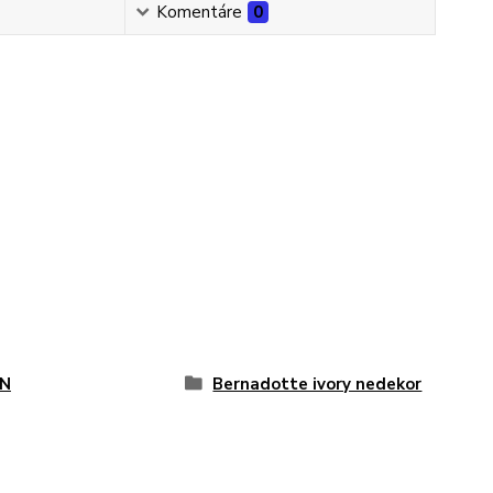
Komentáre
0
N
Bernadotte ivory nedekor