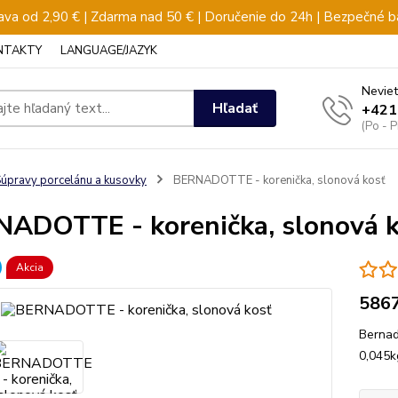
va od 2,90 € | Zdarma nad 50 € | Doručenie do 24h | Bezpečné b
NTAKTY
LANGUAGE/JAZYK
Neviet
Hľadať
+421
(Po - 
úpravy porcelánu a kusovky
BERNADOTTE - korenička, slonová kosť
ADOTTE - korenička, slonová k
Akcia
586
Bernad
0,045