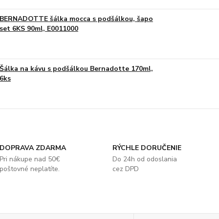
BERNADOTTE šálka mocca s podšálkou, šapo
set 6KS 90ml, E0011000
Šálka na kávu s podšálkou Bernadotte 170ml,
6ks
DOPRAVA ZDARMA
RÝCHLE DORUČENIE
Pri nákupe nad 50€
Do 24h od odoslania
poštovné neplatíte.
cez DPD