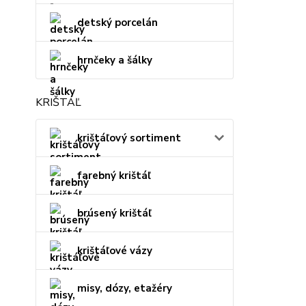
detský porcelán
hrnčeky a šálky
KRIŠTÁĽ
krištáľový sortiment
farebný krištáľ
brúsený krištáľ
krištáľové vázy
misy, dózy, etažéry