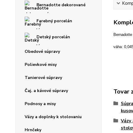
Kompl
Bernadotte dekorované
Farebný porcelán
Komple
Bernadotte 
Detský porcelán
váha: 0,04
Obedové súpravy
Polievkové misy
Tanierové súpravy
Tovar 
Čaj. a kávové súpravy
Súpra
Podnosy a misy
kuso
Vázy a doplnky k stolovaniu
Vázy 
stolo
Hrnčeky