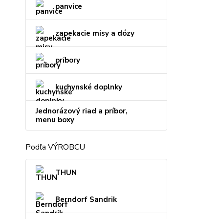
panvice
zapekacie misy a dózy
príbory
kuchynské doplnky
Jednorázový riad a príbor,
menu boxy
Podľa VÝROBCU
THUN
Berndorf Sandrik