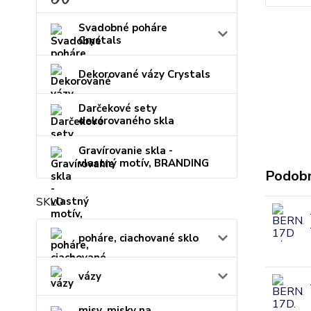
Svadobné poháre
Crystals
Dekorované vázy Crystals
Darčekové sety
dekorovaného skla
Gravírovanie skla -
vlastný motív, BRANDING
Podobn
SKLO
poháre, ciachované sklo
vázy
misy, misky na