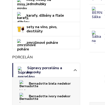
jednohubky
karafy, džbány a fľaše
sety na víno, pivo,
destiláty
zmrzlinové poháre
PORCELÁN
Súpravy porcelánu a
kusovky
Bernadotte biela nedekor
Bernadotte ivory nedekor