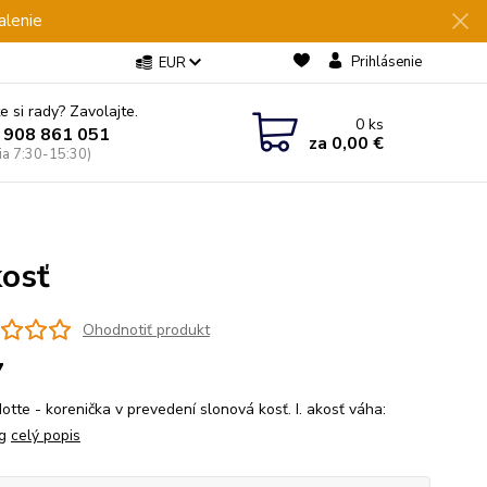
alenie
Prihlásenie
EUR
e si rady? Zavolajte.
0
ks
 908 861 051
za
0,00 €
Pia 7:30-15:30)
osť
Ohodnotiť produkt
7
otte - korenička v prevedení slonová kosť. I. akosť váha:
kg
celý popis