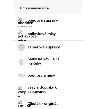
Porcelánové ruže
obedové súpravy
polievkové misy
tanierové súpravy
Šálky na kávu a čaj,
hrnčeky
podnosy a misy
vázy a doplnky k
stolovaniu
Cibulák - originál