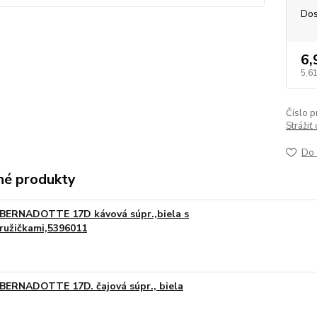
Dos
6,
5,61
Číslo p
Strážiť
Do 
é produkty
BERNADOTTE 17D kávová súpr.,biela s
ružičkami,5396011
BERNADOTTE 17D. čajová súpr., biela