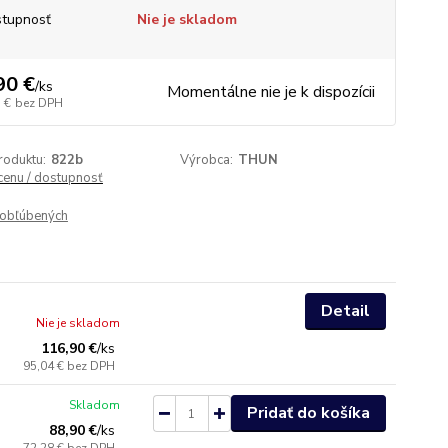
tupnosť
Nie je skladom
90 €
/
ks
Momentálne nie je k dispozícii
 €
bez DPH
roduktu:
822b
Výrobca:
THUN
 cenu / dostupnosť
obľúbených
Detail
Nie je skladom
116,90 €
/
ks
95,04 €
bez DPH
Skladom
Pridať do košíka
88,90 €
/
ks