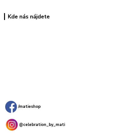
Kde nás nájdete
Kamenná
predajňa: Priemyselná 2, 949 01 Nitra
/matieshop
@celebration_by_mati