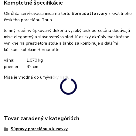
Kompletné špecifikácie
Okrúhla servírovacia misa na tortu
Bernadotte ivory
z kvalitného
českého porcelánu Thun.
Jemný reliéfny čipkovaný dekor a vysoký lesk porcelánu dodávajú
mise elegantný a slávnostný vzhľad. Klasický okrúhly tvar krásne
vynikne na prestretom stole a ľahko sa kombinuje s ďalšími
kúskami kolekcie Bernadotte.
váha: 1,070 kg
priemer: 32 cm
Misa je vhodná do umývačky riadu.
Tovar zaradený v kategóriách
Súpravy porcelánu a kusovky