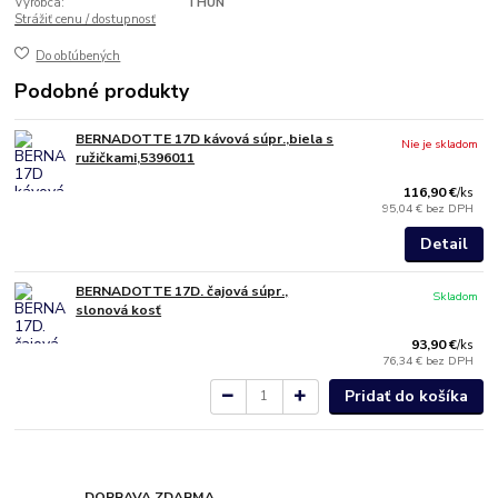
Výrobca:
THUN
Strážiť cenu / dostupnosť
Do obľúbených
Podobné produkty
BERNADOTTE 17D kávová súpr.,biela s
Nie je skladom
ružičkami,5396011
116,90 €
/
ks
95,04 €
bez DPH
Detail
BERNADOTTE 17D. čajová súpr.,
Skladom
slonová kosť
93,90 €
/
ks
76,34 €
bez DPH
Pridať do košíka
DOPRAVA ZDARMA