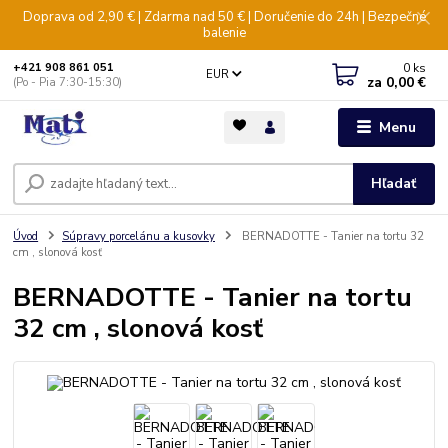
Doprava od 2,90 € | Zdarma nad 50 € | Doručenie do 24h | Bezpečné
balenie
0
ks
+421 908 861 051
EUR
za
0,00 €
(Po - Pia 7:30-15:30)
Menu
Hľadať
Úvod
Súpravy porcelánu a kusovky
BERNADOTTE - Tanier na tortu 32
cm , slonová kosť
BERNADOTTE - Tanier na tortu
32 cm , slonová kosť