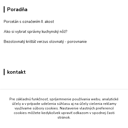
Poradňa
Porcelán s označením II. akosť
Ako si vybrať správny kuchynský nôž?
Bezolovnatý krištáľ verzus olovnatý -
porovnanie
kontakt
Zákaznícka podpora eshop mati
+421 908 861 051
Pre základnú funkčnosť, spríjemnenie používania webu, analytické
účely a v prípade udelenia súhlasu aj na účely cielenia reklamy
(Po - Pia 7:30-15:30)
využívame súbory cookies. Nastavenie vlastných preferencií
cookies môžete kedykoľvek upraviť odkazom v spodnej časti
info@mati.sk
stránok.