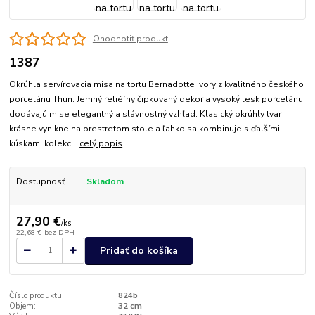
Ohodnotiť produkt
1387
Okrúhla servírovacia misa na tortu Bernadotte ivory z kvalitného českého
porcelánu Thun. Jemný reliéfny čipkovaný dekor a vysoký lesk porcelánu
dodávajú mise elegantný a slávnostný vzhľad. Klasický okrúhly tvar
krásne vynikne na prestretom stole a ľahko sa kombinuje s ďalšími
kúskami kolekc...
celý popis
Dostupnosť
Skladom
27,90 €
/
ks
22,68 €
bez DPH
Pridať do košíka
Číslo produktu:
824b
Objem:
32 cm