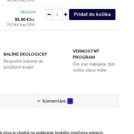
95,04 €
bez DPH
Skladom
Pridať do košíka
93,90 €
/
ks
76,34 €
bez DPH
VERNOSTNÝ
BALÍME EKOLOGICKY
PROGRAM
Bezpečné balenie do
Čím viac nakúpite, tým
použitých krabíc
vyššiu zľavu máte
Komentáre
0
 misa je vhodná na podávanie širokého množstva potravín,