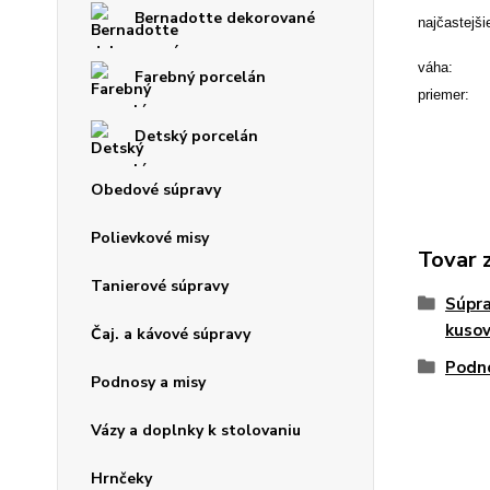
Bernadotte dekorované
najčastejši
váha: 0
Farebný porcelán
priemer:
Detský porcelán
Obedové súpravy
Polievkové misy
Tovar 
Tanierové súpravy
Súpra
kuso
Čaj. a kávové súpravy
Podno
Podnosy a misy
Vázy a doplnky k stolovaniu
Hrnčeky