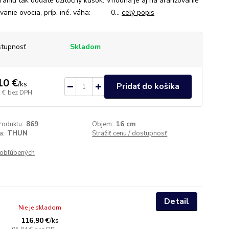
eraniu tak dodáte užitočný kúsok. Vhodná je aj na aranžovanie
vanie ovocia, príp. iné. váha: 0...
celý popis
tupnosť
Skladom
10 €
/
ks
Pridať do košíka
 €
bez DPH
roduktu:
869
Objem:
16 cm
a:
THUN
Strážiť cenu / dostupnosť
obľúbených
Detail
Nie je skladom
116,90 €
/
ks