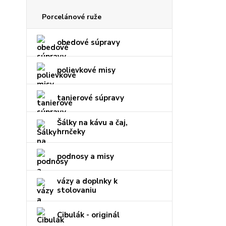
Porcelánové ruže
obedové súpravy
polievkové misy
tanierové súpravy
Šálky na kávu a čaj,
hrnčeky
podnosy a misy
vázy a doplnky k
stolovaniu
Cibulák - originál