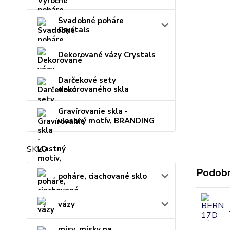
Svadobné poháre
Crystals
Dekorované vázy Crystals
Darčekové sety
dekorovaného skla
Gravírovanie skla -
vlastný motív, BRANDING
SKLO
Podobn
poháre, ciachované sklo
vázy
misy, misky na