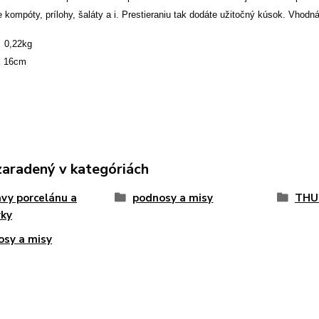
e kompóty, prílohy, šaláty a i. Prestieraniu tak dodáte užitočný kúsok. Vhodná
,22kg
 16cm
zaradený v kategóriách
vy porcelánu a
podnosy a misy
THU
vky
sy a misy