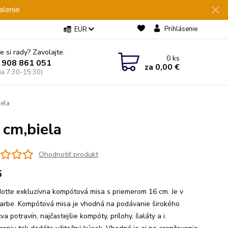
alenie
Prihlásenie
EUR
e si rady? Zavolajte.
0
ks
 908 861 051
za
0,00 €
Pia 7:30-15:30)
ela
cm,biela
Ohodnotiť produkt
6
otte exkluzívna kompótová misa s priemerom 16 cm. Je v
 farbe. Kompótová misa je vhodná na podávanie širokého
a potravín, najčastejšie kompóty, prílohy, šaláty a i.