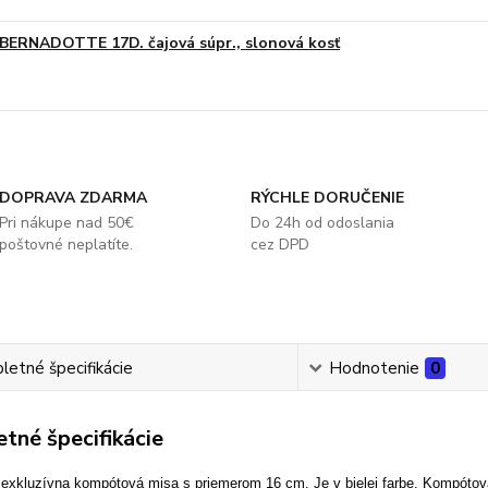
BERNADOTTE 17D. čajová súpr., slonová kosť
DOPRAVA ZDARMA
RÝCHLE DORUČENIE
Pri nákupe nad 50€
Do 24h od odoslania
poštovné neplatíte.
cez DPD
etné špecifikácie
Hodnotenie
0
tné špecifikácie
 exkluzívna kompótová misa s priemerom 16 cm.
Je v bielej farbe.
Kompótová