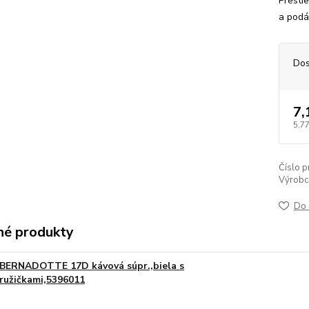
Presti
a podá
Dos
7,
5,77
Číslo p
Výrobc
Do 
é produkty
BERNADOTTE 17D kávová súpr.,biela s
ružičkami,5396011