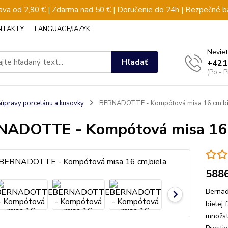
va od 2,90 € | Zdarma nad 50 € | Doručenie do 24h | Bezpečné b
NTAKTY
LANGUAGE/JAZYK
Neviet
Hľadať
+421
(Po - 
úpravy porcelánu a kusovky
BERNADOTTE - Kompótová misa 16 cm,bi
ADOTTE - Kompótová misa 16 
588
Bernad
bielej
množstv