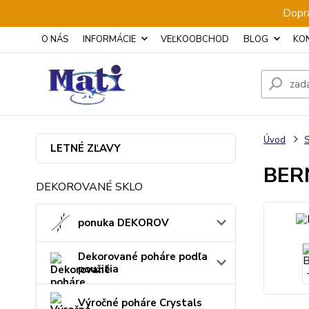
Dopra
O NÁS
INFORMÁCIE
VEĽKOOBCHOD
BLOG
KO
Úvod
S
LETNÉ ZĽAVY
BERN
DEKOROVANÉ SKLO
ponuka DEKOROV
Dekorované poháre podľa
použitia
Výročné poháre Crystals