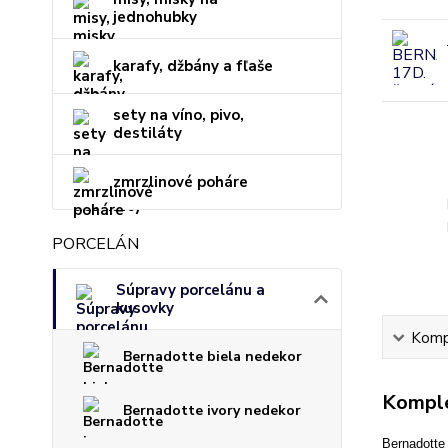
jednohubky
karafy, džbány a fľaše
sety na víno, pivo,
destiláty
zmrzlinové poháre
PORCELÁN
Súpravy porcelánu a
kusovky
Kompl
Bernadotte biela nedekor
Komple
Bernadotte ivory nedekor
Bernadotte