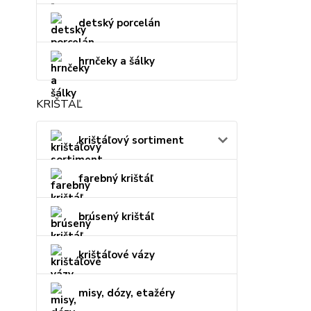
detský porcelán
hrnčeky a šálky
KRIŠTÁĽ
krištáľový sortiment
farebný krištáľ
brúsený krištáľ
krištáľové vázy
misy, dózy, etažéry