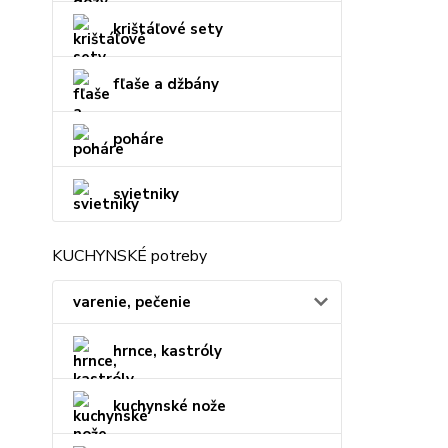
krištáľové sety
fľaše a džbány
poháre
svietniky
KUCHYNSKÉ potreby
varenie, pečenie
hrnce, kastróly
kuchynské nože