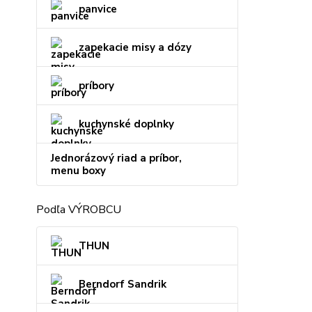
panvice
zapekacie misy a dózy
príbory
kuchynské doplnky
Jednorázový riad a príbor,
menu boxy
Podľa VÝROBCU
THUN
Berndorf Sandrik