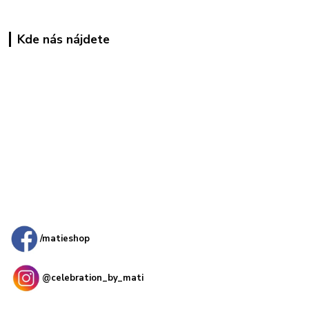
Kde nás nájdete
Kamenná
predajňa: Priemyselná 2, 949 01 Nitra
/matieshop
@celebration_by_mati