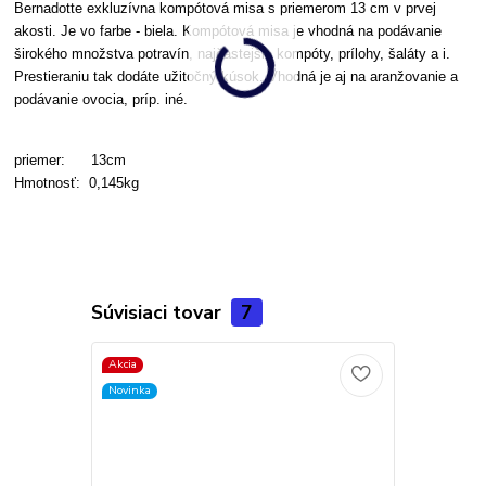
Bernadotte exkluzívna kompótová misa s priemerom 13 cm v prvej
akosti.
Je vo farbe - biela.
Kompótová misa je vhodná na podávanie
širokého množstva potravín, najčastejšie kompóty, prílohy, šaláty a i.
Prestieraniu tak dodáte užitočný kúsok. Vhodná je aj na aranžovanie a
podávanie ovocia, príp. iné.
priemer: 13cm
Hmotnosť: 0,145kg
Súvisiaci tovar
7
Akcia
Novinka