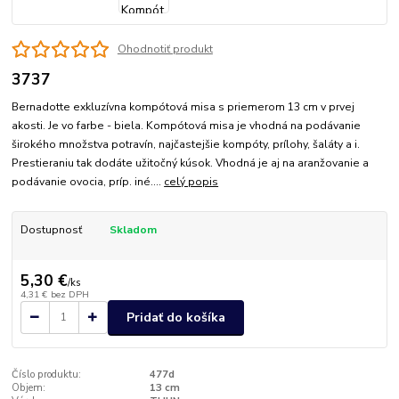
Ohodnotiť produkt
3737
Bernadotte exkluzívna kompótová misa s priemerom 13 cm v prvej
akosti. Je vo farbe - biela. Kompótová misa je vhodná na podávanie
širokého množstva potravín, najčastejšie kompóty, prílohy, šaláty a i.
Prestieraniu tak dodáte užitočný kúsok. Vhodná je aj na aranžovanie a
podávanie ovocia, príp. iné....
celý popis
Dostupnosť
Skladom
5,30 €
/
ks
4,31 €
bez DPH
Pridať do košíka
Číslo produktu:
477d
Objem:
13 cm