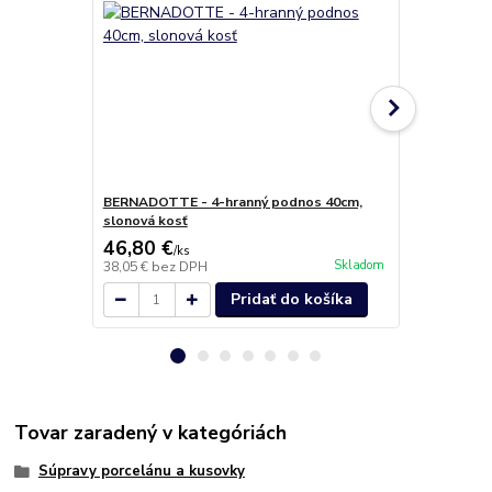
BERNADOTTE - 4-hranný podnos 40cm,
BERNADOTTE
slonová kosť
slonová kosť
46,80 €
16,90 €
/
ks
/
k
Skladom
38,05 €
bez DPH
13,74 €
bez 
Pridať do košíka
Tovar zaradený v kategóriách
Súpravy porcelánu a kusovky