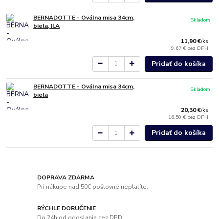
BERNADOTTE - Oválna misa 34cm,
Skladom
biela, II.A
11,90 €
/
ks
9,67 €
bez DPH
Pridať do košíka
BERNADOTTE - Oválna misa 34cm,
Skladom
biela
20,30 €
/
ks
16,50 €
bez DPH
Pridať do košíka
DOPRAVA ZDARMA
Pri nákupe nad 50€ poštovné neplatíte.
RÝCHLE DORUČENIE
Do 24h od odoslania cez DPD