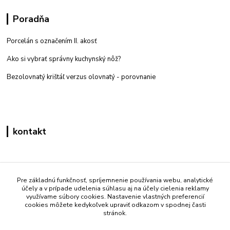
Poradňa
Porcelán s označením II. akosť
Ako si vybrať správny kuchynský nôž?
Bezolovnatý krištáľ verzus olovnatý -
porovnanie
kontakt
Zákaznícka podpora eshop mati
+421 908 861 051
Pre základnú funkčnosť, spríjemnenie používania webu, analytické
účely a v prípade udelenia súhlasu aj na účely cielenia reklamy
(Po - Pia 7:30-15:30)
využívame súbory cookies. Nastavenie vlastných preferencií
cookies môžete kedykoľvek upraviť odkazom v spodnej časti
info@mati.sk
stránok.