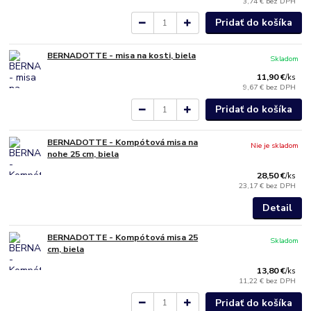
3,74 €
bez DPH
Pridať do košíka
BERNADOTTE - misa na kosti, biela
Skladom
11,90 €
/
ks
9,67 €
bez DPH
Pridať do košíka
BERNADOTTE - Kompótová misa na
Nie je skladom
nohe 25 cm, biela
28,50 €
/
ks
23,17 €
bez DPH
Detail
BERNADOTTE - Kompótová misa 25
Skladom
cm, biela
13,80 €
/
ks
11,22 €
bez DPH
Pridať do košíka