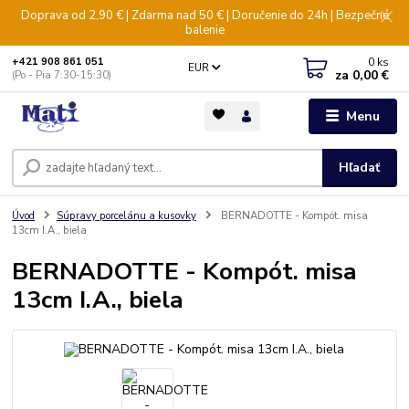
Doprava od 2,90 € | Zdarma nad 50 € | Doručenie do 24h | Bezpečné
balenie
0
ks
+421 908 861 051
EUR
za
0,00 €
(Po - Pia 7:30-15:30)
Menu
Hľadať
Úvod
Súpravy porcelánu a kusovky
BERNADOTTE - Kompót. misa
13cm I.A., biela
BERNADOTTE - Kompót. misa
13cm I.A., biela