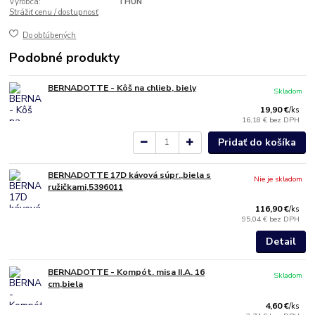
Výrobca:
THUN
Strážiť cenu / dostupnosť
Do obľúbených
Podobné produkty
BERNADOTTE - Kôš na chlieb, biely
Skladom
19,90 €
/
ks
16,18 €
bez DPH
Pridať do košíka
BERNADOTTE 17D kávová súpr.,biela s
Nie je skladom
ružičkami,5396011
116,90 €
/
ks
95,04 €
bez DPH
Detail
BERNADOTTE - Kompót. misa II.A. 16
Skladom
cm,biela
4,60 €
/
ks