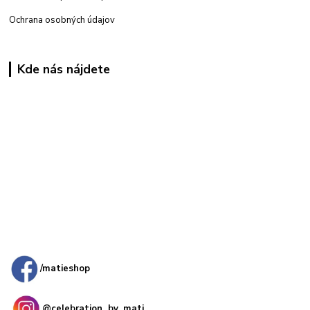
Ochrana osobných údajov
Kde nás nájdete
Kamenná
predajňa: Priemyselná 2, 949 01 Nitra
/matieshop
@celebration_by_mati