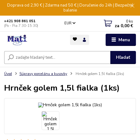
Doprava od 2,90 € | Zdarma nad 50 € | Doručenie do 24h | Bezpečné
balenie
0
ks
+421 908 861 051
EUR
za
0,00 €
(Po - Pia 7:30-15:30)
Menu
Hľadať
Úvod
Súpravy porcelánu a kusovky
Hrnček golem 1,5l fialka (1ks)
Hrnček golem 1,5l fialka (1ks)