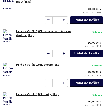
biely (1KS)
10,80 €
/
ks
8,78 €
bez DPH
Pridať do košíka
Hrnček Varák 0,65L zvierací motív - viac
Skladom
druhov (1ks)
10,40 €
/
ks
8,46 €
bez DPH
Pridať do košíka
Hrnček Varák 0,65L ovocie (1ks)
Skladom
10,40 €
/
ks
8,46 €
bez DPH
Pridať do košíka
Hrnček Varák 0,65L maky (1ks)
Skladom
10,40 €
/
ks
8,46 €
bez DPH