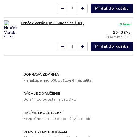
Pridať do košíka
Hrnček Varák 0,65L Slnečnice (1ks)
Skladom
10,40 €
/
ks
8,46 €
bez DPH
Pridať do košíka
DOPRAVA ZDARMA
Pri nákupe nad 50€ poštovné neplatíte.
RÝCHLE DORUČENIE
Do 24h od odoslania cez DPD
BALÍME EKOLOGICKY
Bezpečné balenie do použitých krabíc
VERNOSTNÝ PROGRAM