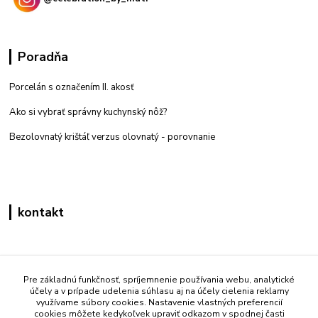
Poradňa
Porcelán s označením II. akosť
Ako si vybrať správny kuchynský nôž?
Bezolovnatý krištáľ verzus olovnatý -
porovnanie
kontakt
Zákaznícka podpora eshop mati
+421 908 861 051
Pre základnú funkčnosť, spríjemnenie používania webu, analytické
účely a v prípade udelenia súhlasu aj na účely cielenia reklamy
(Po - Pia 7:30-15:30)
využívame súbory cookies. Nastavenie vlastných preferencií
cookies môžete kedykoľvek upraviť odkazom v spodnej časti