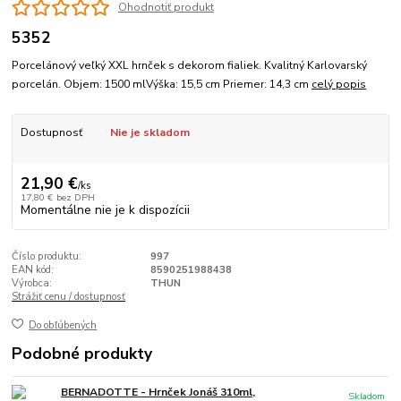
Ohodnotiť produkt
5352
Porcelánový veľký XXL hrnček s dekorom fialiek. Kvalitný Karlovarský
porcelán. Objem: 1500 mlVýška: 15,5 cm Priemer: 14,3 cm
celý popis
Dostupnosť
Nie je skladom
21,90 €
/
ks
17,80 €
bez DPH
Momentálne nie je k dispozícii
Číslo produktu:
997
EAN kód:
8590251988438
Výrobca:
THUN
Strážiť cenu / dostupnosť
Do obľúbených
Podobné produkty
BERNADOTTE - Hrnček Jonáš 310ml,
Skladom